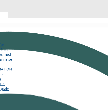
for
årsrul
 os med
annelse
MATION
S-
A
.DK
gitale