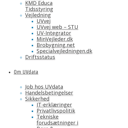
KMD Educa
Tidsstyring
Vejledning
UVvej
UVvej web – STU
UV-Integrator
MinVejleder.dk
Brobygning.net
Specialvejledningen.dk
Driftsstatus
Om UVdata
Job hos UVdata
Handelsbetingelser
Sikkerhed
IT-erklæringer
Privatlivspolitik
Tekniske
forudsætninger i