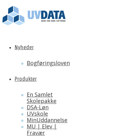
Nyheder
Bogføringsloven
Produkter
En Samlet
Skolepakke
DSA-Løn
UVskole
MinUddannelse
MU | Elev |
Fravær