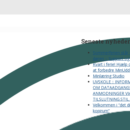
Seneste nyheder
Sommerferien står 
døren – Support og 
Kvart i ferie! Hjælp
at forbedre MinUdd
Minlæring Studio
UVSKOLE :: INFOR
OM DATAADGANG
ANMODNINGER VI
TILSLUTNING.STIL
Velkommen i “det di
kopirum”