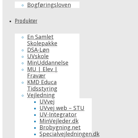
Bogføringsloven
Produkter
En Samlet
Skolepakke
DSA-Løn
UVskole
MinUddannelse
MU | Elev |
Fravær
KMD Educa
Tidsstyring
Vejledning
UVvej
UVvej web – STU
UV-Integrator
MinVejleder.dk
Brobygning.net
Specialvejledningen.dk