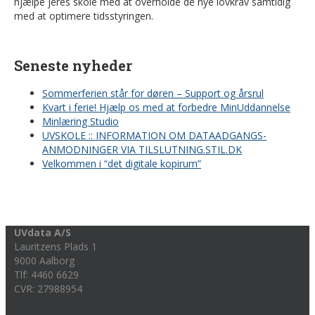
hjælpe jeres skole med at overholde de nye lovkrav samtidig
med at optimere tidsstyringen.
Seneste nyheder
Sommerferien står for døren – Support og årsrul
Kvart i ferie! Hjælp os med at forbedre MinUddannelse
Minlæring Studio
UVSKOLE :: INFORMATION OM DATAADGANGS-
ANMODNINGER VIA TILSLUTNING.STIL.DK
Velkommen i “det digitale kopirum”
UVdata A/S
Lauritzens Plads 1
9000 Aalborg
Tlf: 4460 6629
CVR: 27988954