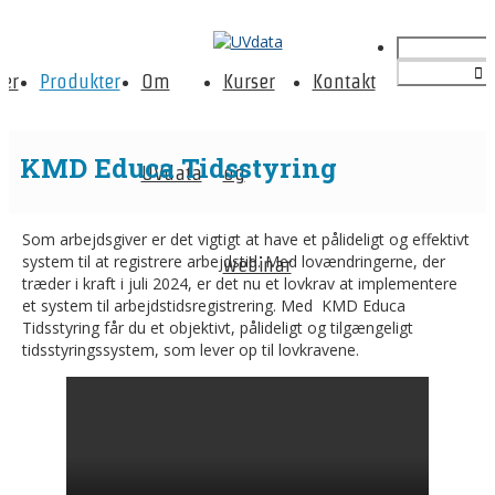
er
Produkter
Om
Kurser
Kontakt
KMD Educa Tidsstyring
UVdata
og
Som arbejdsgiver er det vigtigt at have et pålideligt og effektivt
system til at registrere arbejdstid. Med lovændringerne, der
webinar
træder i kraft i juli 2024, er det nu et lovkrav at implementere
et system til arbejdstidsregistrering. Med KMD Educa
Tidsstyring får du et objektivt, pålideligt og tilgængeligt
tidsstyringssystem, som lever op til lovkravene.