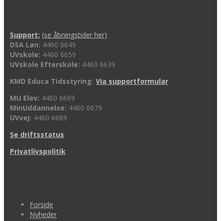
Support:
(se åbningstider her)
DSA Løn:
4460 6649
UVskole:
4460 6659
UVskole Efterskole:
4460 6639
KMD Educa Tidsstyring:
Via supportformular
MU Elev:
4460 6669
MinUddannelse:
4460 6679
UVvej:
4460 6689
Se driftsstatus
Privatlivspolitik
Forside
Nyheder