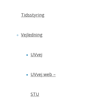
Tidsstyring
Vejledning
UVvej
UVvej web –
STU