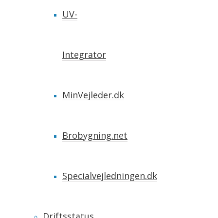
UV-
Integrator
MinVejleder.dk
Brobygning.net
Specialvejledningen.dk
Driftsstatus