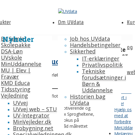
ukter
Om UVdata
Kur
Nyheder
En Samlet
Job hos UVdata
Skolepakke
Handelsbetingelser
og
Seneste
DSA-Løn
Sikkerhed
nyheder
UVskole
IT-erklæringer
Minlæring Studio
MinUddannelse
Privatlivspolitik
Sommerfe
MU | Elev |
Tekniske
web
står for
Vi byder velkommen til forløb fra Minlæring
Fravær
forudsætninger i
døren –
Studio på MinUddannelse
KMD Educa
Børn &
Support
Tidsstyring
Uddannelse
og årsrul
Vejledning
Historien bag
Minlæring Studio vil med flotte og fantasifulde
Kvart i
læringsuniverser gøre elevernes møde med
UVvej
UVdata
ferie!
sprogfagene og dansk sjovt, motiverende og
UVvej web – STU
Hjælp os
lærerigt. Nu finder du forløb til fx Sprogheltene,
UV-Integrator
med at
Kosmo og Jake & Evy, der har fokus på
MinVejleder.dk
forbedre
stavning, grammatik og ordforråd målrettet
Brobygning.net
MinUddan
indskolingen og mellemtrinnet.
Specialvejledningen.dk
Minlæring