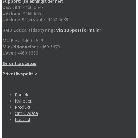
Support:
(se åbningstider her)
DSA Løn:
4460 6649
UVskole:
4460 6659
UVskole Efterskole:
4460 6639
KMD Educa Tidsstyring:
Via supportformular
MU Elev:
4460 6669
MinUddannelse:
4460 6679
UVvej:
4460 6689
Se driftsstatus
Privatlivspolitik
Forside
Nyheder
Produkt
Om UVdata
Kontakt