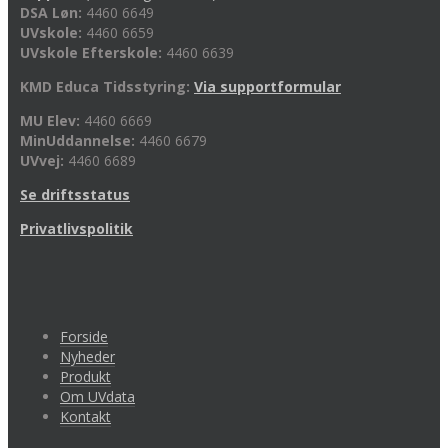
DSA Løn:
4460 6649
UVskole:
4460 6659
UVskole Efterskole:
4460 6639
KMD Educa Tidsstyring:
Via supportformular
MU Elev:
4460 6669
MinUddannelse:
4460 6679
UVvej:
4460 6689
Se driftsstatus
Privatlivspolitik
Forside
Nyheder
Produkt
Om UVdata
Kontakt