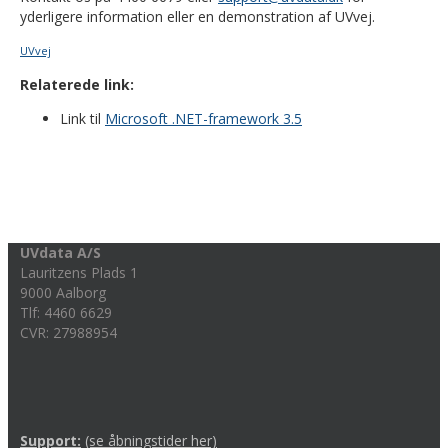
yderligere information eller en demonstration af UVvej.
UVvej
Relaterede link:
Link til
Microsoft .NET-framework 3.5
UVdata A/S
Lauritzens Plads 1
9000 Aalborg
Tlf: 4460 6629
CVR: 27988954
Support:
(se åbningstider her)