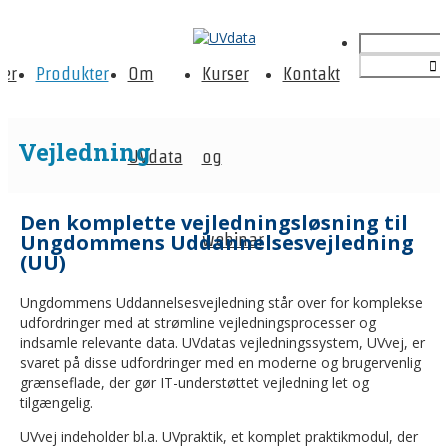
er
Produkter
Om
Kurser
Kontakt
Vejledning
UVdata
og
Den komplette vejledningsløsning til
Ungdommens Uddannelsesvejledning
webinar
(UU)
Ungdommens Uddannelsesvejledning står over for komplekse
udfordringer med at strømline vejledningsprocesser og
indsamle relevante data. UVdatas vejledningssystem, UVvej, er
svaret på disse udfordringer med en moderne og brugervenlig
grænseflade, der gør IT-understøttet vejledning let og
tilgængelig.
UVvej indeholder bl.a. UVpraktik, et komplet praktikmodul, der