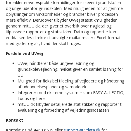
forenkler erhvervspraktikformidlinger for elever i grundskolen
og unge udenfor grundskolen. Med muligheden for at gemme
oplysninger om virksomheder og brancher bliver processen
mere effektiv. Derudover tilbyder UVvej statistikmuligheder
gennem mitUU.dk, der giver et overblik over nøgletal og
tilpassede rapporter og statistikker. Data og rapporter kan
endda sendes direkte til udvalgte mailadresser i Excel-format
med grafer og alt, hvad der skal bruges.
Fordele ved UVvej
UVvej håndterer både ungevejledning og
grundskolevejledning, hvilket giver en samlet løsning for
UU
Mulighed for fleksibel tildeling af vejledere og håndtering
af uddannelsesplaner og samtaleark
Integrerer med eksterne systemer som EASY-A, LECTIO,
Ludus og flere
mitUU.dk tilbyder detaljerede statistikker og rapporter til
evaluering og forbedring af vejledningsindsatsen
Kontakt
Kontakt os på 4460 6679 eller
support@uvdata.dk
for