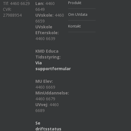
Produkt
Tlf: 4460 6629
Løn:
4460
CVR:
6649
Om UVdata
27988954
UVskole:
4460
6659
Kontakt
UVskole
Efterskole:
4460 6639
KMD Educa
Tidsstyring:
Via
supportformular
MU Elev:
4460 6669
MinUddannelse:
4460 6679
UVvej:
4460
6689
Se
driftsstatus