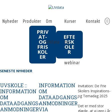
Nyheder
Produkter
Om
Kurser
Kontakt
PRIV
AT-
EFTE
OG
RSK
UVdata
og
FRIS
OLE
KOL
R
ER
webinar
SENESTE NYHEDER
UVSKOLE ::
INFORMATION
Invitation: De Frie
INFORMATION
OM
Skolers Inspirations-
og Temadag 2025
OM
DATAADGANGS-
DATAADGANGS-
ANMODNINGER
Det er med stor
ANMODNINGER
VIA
glæde, at vi igen i år