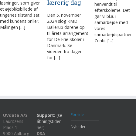
lærerig dag
løsninger, som giver
henvendt til
et øjebliksbillede af
efterskolerne. Det
tingenes tilstand set
Den 5. november
gør vi bl.a. i
med kundens briller.
2024 slog KMD
samarbejde med
Målingen […]
Ballerup dørene op
vores
til årets arrangement
samarbejdspartner
for De Frie Skoler i
Zenbi. […]
Danmark. Se
videoen fra dagen
for […]
Forside
UVdata A/S
Support:
(se
Lauritzens
åbningstider
Nyheder
Plads 1
her)
9000 Aalborg
DSA