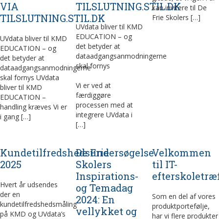
VIA
TILSLUTNING.STIL.DK
kan invitere til De
TILSLUTNING.STIL.DK
Frie Skolers […]
UVdata bliver til KMD
EDUCATION – og
UVdata bliver til KMD
det betyder at
EDUCATION – og
dataadgangsanmodningerne
det betyder at
skal fornys
dataadgangsanmodningerne
skal fornys UVdata
Vi er ved at
bliver til KMD
færdiggøre
EDUCATION –
processen med at
handling kræves Vi er
integrere UVdata i
i gang […]
[…]
Kundetilfredshedsundersøgelse
De Frie
Velkommen
2025
Skolers
til IT-
Inspirations-
efterskoletræ
Hvert år udsendes
og Temadag
der en
Som en del af vores
2024: En
kundetilfredshedsmåling
produktportefølje,
vellykket og
på KMD og UVdata’s
har vi flere produkter