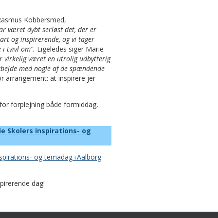
r Rasmus Kobbersmed,
har været dybt seriøst det, der er
rt og inspirerende, og vi tager
 i tvivl om”.
Ligeledes siger Marie
r virkelig været en utrolig udbytterig
 arbejde med nogle af de spændende
or arrangement: at inspirere jer
 for forplejning både formiddag,
ie Skolers inspirations- og
nspirations- og temadag i Aalborg
spirerende dag!