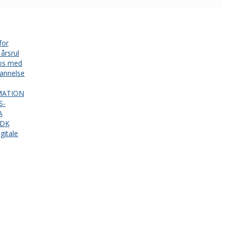
for
årsrul
 os med
annelse
MATION
S-
A
.DK
gitale