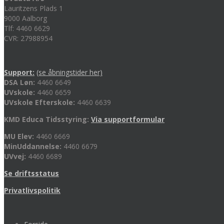
Lauritzens Plads 1
9000 Aalborg
Tlf: 4460 6629
CVR: 27988954
Support:
(se åbningstider her)
DSA Løn:
4460 6649
UVskole:
4460 6659
UVskole Efterskole:
4460 6639
KMD Educa Tidsstyring:
Via supportformular
MU Elev:
4460 6669
MinUddannelse:
4460 6679
UVvej:
4460 6689
Se driftsstatus
Privatlivspolitik