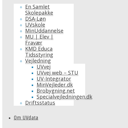
En Samlet
Skolepakke
DSA-Løn
UVskole
MinUddannelse
MU | Elev |
Fravær
KMD Educa
Tidsstyring
Vejledning
UVvej
UVvej web – STU
UV-Integrator
MinVejleder.dk
Brobygning.net
Specialvejledningen.dk
Driftsstatus
Om UVdata