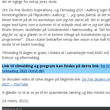
der er vigtige for netop jeres skole.
Om De Frie Skolers Inspirations- og Temadag 2021 i Aalborg sige
forretningsfører på Filipskolen i Aalborg: ”
… jeg synes faktisk, at det 
blevet leveret på de tre workshops som jeg har været på. Det er brugba
noget med hjem, som vi kommer til at arbejde med, det er jeg slet ikke
Bruhn Breum, skoleleder på Solsideskolen i Nørresundby, at
”Det ha
dag for os, og vi glæder os til at komme tilbage på Solsideskolen og
programmer”
. Disse citater bekræfter netop den vision vi har haft f
skoler til en bedre hverdag.
Tilmelding til dagen er gratis. UVdata vil i samarbejde med KMD stå
frokost og eftermiddag.
Link til tilmelding og
program kan findes på dette link:
De Fr
temadag 2023 (kmd.dk)
Se desuden video af selve dagen på følgende link:
De Frie Skolers i
2021 – YouTube
.
Vi glæder os til at se jer til en spændende, lærerig og ikke mindst in
24. marts, 2023
|
UVdata A/S