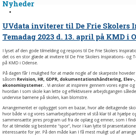
Nyheder
UVdata inviterer til De Frie Skolers 
Temadag 2023 d. 13. april på KMD i 
I lyset af den gode tilmelding og respons til De Frie Skolers Inspir
det os en stor glæde at invitere til De Frie Skolers Inspirations- og
på KMD i Odense.
På dagen får I mulighed for at møde nogle af de skarpeste hoveder 
såsom
Revision, HR, GDPR, dokumentationshåndtering, Elev-,
økonomisystemer.
. Vi ønsker at inspirere gennem vores egne og
hvordan I som skole kan lette og effektivisere arbejdsgangen sålede
undervise børnene på skolen, kan blomstre.
Arrangementet er opbygget som en bazar, hvor alle deltagende skol
hvor både vi og vores samarbejdspartnere vil stå klar til at hjælpe og 
sammensætte jeres program ud fra de oplæg og emner, som I finder
for at tilmelde sig bestemte “spor”, hvor I kan lytte til præsentati
interessante for jer. På den måde kan I få mest muligt ud af arrang