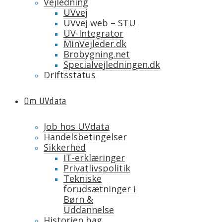
Vejledning
UVvej
UVvej web – STU
UV-Integrator
MinVejleder.dk
Brobygning.net
Specialvejledningen.dk
Driftsstatus
Om UVdata
Job hos UVdata
Handelsbetingelser
Sikkerhed
IT-erklæringer
Privatlivspolitik
Tekniske
forudsætninger i
Børn &
Uddannelse
Historien bag