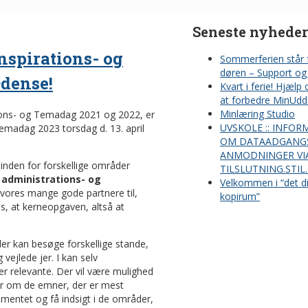
Seneste nyheder
Inspirations- og
Sommerferien står 
døren – Support og 
Odense!
Kvart i ferie! Hjælp
at forbedre MinUdd
Minlæring Studio
ations- og Temadag 2021 og 2022, er
UVSKOLE :: INFOR
 Temadag 2023 torsdag d. 13. april
OM DATAADGANG
ANMODNINGER VI
inden for forskellige områder
TILSLUTNING.STIL
 administrations- og
Velkommen i “det di
 vores mange gode partnere til,
kopirum”
s, at kerneopgaven, altså at
er kan besøge forskellige stande,
vejlede jer. I kan selv
 relevante. Der vil være mulighed
oner om de emner, der er mest
ementet og få indsigt i de områder,