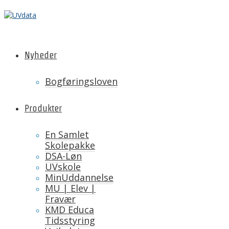
Nyheder
Bogføringsloven
Produkter
En Samlet
Skolepakke
DSA-Løn
UVskole
MinUddannelse
MU | Elev |
Fravær
KMD Educa
Tidsstyring