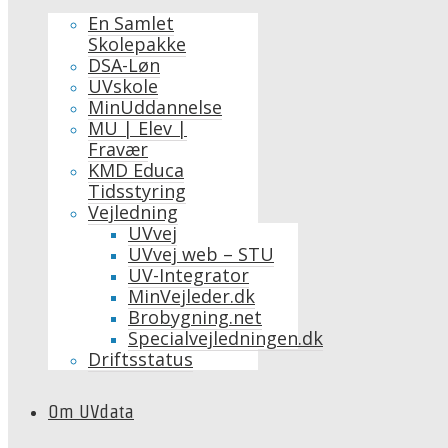
En Samlet
Skolepakke
DSA-Løn
UVskole
MinUddannelse
MU | Elev |
Fravær
KMD Educa
Tidsstyring
Vejledning
UVvej
UVvej web – STU
UV-Integrator
MinVejleder.dk
Brobygning.net
Specialvejledningen.dk
Driftsstatus
Om UVdata