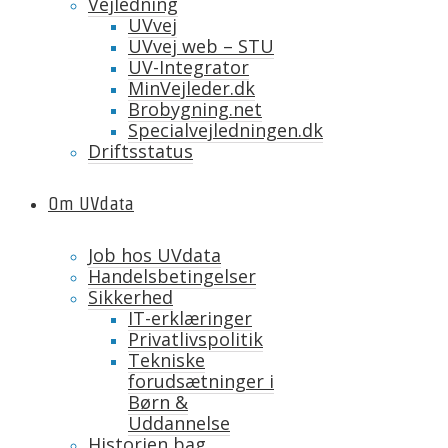
Vejledning
UVvej
UVvej web – STU
UV-Integrator
MinVejleder.dk
Brobygning.net
Specialvejledningen.dk
Driftsstatus
Om UVdata
Job hos UVdata
Handelsbetingelser
Sikkerhed
IT-erklæringer
Privatlivspolitik
Tekniske
forudsætninger i
Børn &
Uddannelse
Historien bag