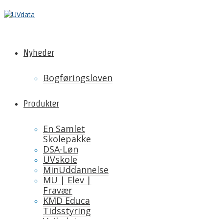
Nyheder
Bogføringsloven
Produkter
En Samlet
Skolepakke
DSA-Løn
UVskole
MinUddannelse
MU | Elev |
Fravær
KMD Educa
Tidsstyring