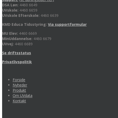
DSA Løn:
4460 6649
UVskole:
4460 6659
UVskole Efterskole:
4460 6639
KMD Educa Tidsstyring:
Via supportformular
MU Elev:
4460 6669
MinUddannelse:
4460 6679
UVvej:
4460 6689
Se driftsstatus
Privatlivspolitik
Forside
Nyheder
Produkt
Om UVdata
Kontakt