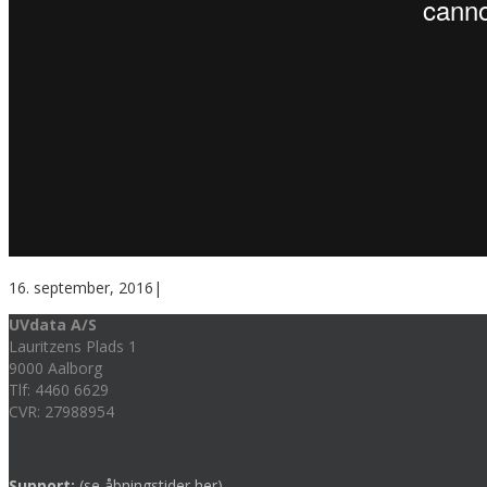
16. september, 2016
|
UVdata A/S
Lauritzens Plads 1
9000 Aalborg
Tlf: 4460 6629
CVR: 27988954
Support:
(se åbningstider her)