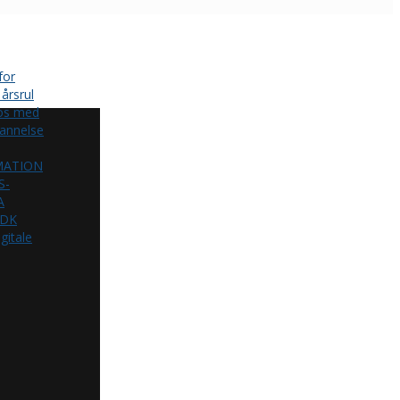
for
årsrul
 os med
annelse
MATION
S-
A
.DK
gitale