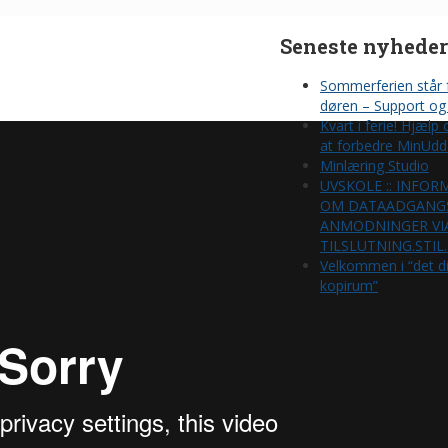
Seneste nyheder
Sommerferien står 
døren – Support og 
Kvart i ferie! Hjælp
at forbedre MinUdd
Minlæring Studio
UVSKOLE :: INFOR
OM DATAADGANG
ANMODNINGER VI
TILSLUTNING.STIL
Velkommen i “det di
kopirum”