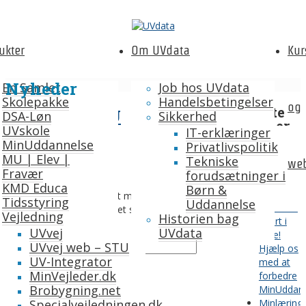
ukter
Om UVdata
Kur
Nyheder
En Samlet
Job hos UVdata
Skolepakke
Handelsbetingelser
og
Seneste
Beskyttet: MU
DSA-Løn
Sikkerhed
nyheder
UVskole
IT-erklæringer
Elevfravær |
MinUddannelse
Privatlivspolitik
Sommerfe
MU | Elev |
Tekniske
Vejledninger
web
står for
Fravær
forudsætninger i
døren –
KMD Educa
Børn &
Support
Dette indhold er beskyttet med en
Tidsstyring
Uddannelse
og årsrul
adgangskode. For at se det skal du indtaste
Vejledning
Historien bag
Kvart i
adgangskoden nedenfor.
UVvej
UVdata
ferie!
UVvej web – STU
Adgangskode:
Hjælp os
UV-Integrator
med at
MinVejleder.dk
forbedre
9. januar, 2024
|
Brobygning.net
MinUddan
Specialvejledningen.dk
Minlæring