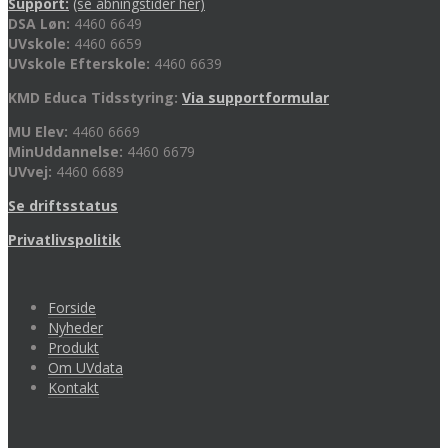
Support:
(se åbningstider her)
DSA Løn:
4460 6649
UVskole:
4460 6659
UVskole Efterskole:
4460 6639
KMD Educa Tidsstyring:
Via supportformular
MU Elev:
4460 6669
MinUddannelse:
4460 6679
UVvej:
4460 6689
Se driftsstatus
Privatlivspolitik
Forside
Nyheder
Produkt
Om UVdata
Kontakt