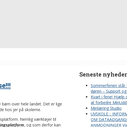
Seneste nyheder
e!!!
Sommerferien står 
døren – Support og 
Kvart i ferie! Hjælp
at forbedre MinUdd
 børn over hele landet. Det er lige
Minlæring Studio
ude hos jer på skolerne.
UVSKOLE :: INFOR
splatform. Nemlig værktøjer til
OM DATAADGANG
ningsplatform
, og som derfor kan
ANMODNINGER VI