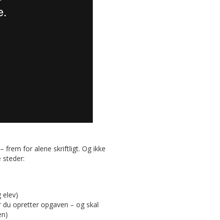
 frem for alene skriftligt. Og ikke
 steder:
 elev)
r du opretter opgaven – og skal
en)