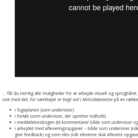
… får du nemlig alle muligheder for at arbejde visuelt og sprogbåret –
nok med det; for værktøjet er
bagt ind i MinUddannelse
på en række
i fugeplanen (som underviser)
i forløb (som underviser, der opretter indhold)
i meddelelsesbogen (til kommentarer både som underviser og
i arbejdet med afleveringsopgaver – både som underviser (nå
give feedback) og som elev (når eleverne skal aflevere opgav