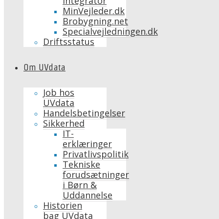
Integrator
MinVejleder.dk
Brobygning.net
Specialvejledningen.dk
Driftsstatus
Om UVdata
Job hos
UVdata
Handelsbetingelser
Sikkerhed
IT-
erklæringer
Privatlivspolitik
Tekniske
forudsætninger
i Børn &
Uddannelse
Historien
bag UVdata