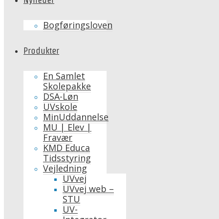
Bogføringsloven
Produkter
En Samlet
Skolepakke
DSA-Løn
UVskole
MinUddannelse
MU | Elev |
Fravær
KMD Educa
Tidsstyring
Vejledning
UVvej
UVvej web –
STU
UV-