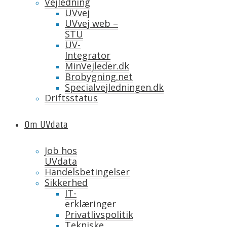
Vejledning
UVvej
UVvej web –
STU
UV-
Integrator
MinVejleder.dk
Brobygning.net
Specialvejledningen.dk
Driftsstatus
Om UVdata
Job hos
UVdata
Handelsbetingelser
Sikkerhed
IT-
erklæringer
Privatlivspolitik
Tekniske