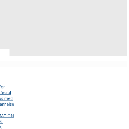
for
årsrul
 os med
annelse
MATION
S-
A