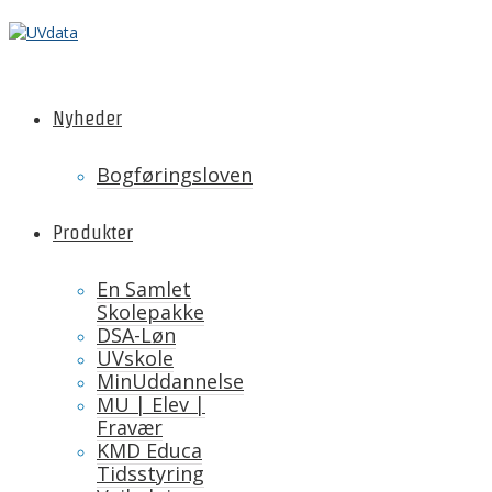
Nyheder
Bogføringsloven
Produkter
En Samlet
Skolepakke
DSA-Løn
UVskole
MinUddannelse
MU | Elev |
Fravær
KMD Educa
Tidsstyring