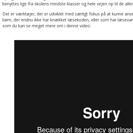
benyttes lige fra skolens mindste klasser og hele vejen op til de alle
Det er værktøjer, der er udviklet med særligt fokus på at kunne
børn, der endnu ikke har knækket læsekoden, eller som har læseva
som du kan se meget mere om i denne video: