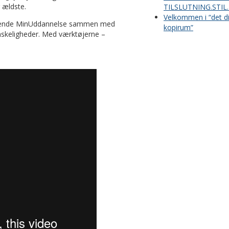
r ældste.
TILSLUTNING.STIL
Velkommen i “det di
 anvende MinUddannelse sammen med
kopirum”
nskeligheder. Med værktøjerne –