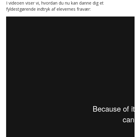
I videoen viser vi, hvordan du nu kan danne dig et
fyldestgørende indtryk af elevernes fravær: