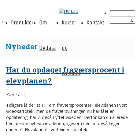
er
Produkter
Om
Kurser
Kontakt
Nyheder
UVdata
og
Har du opdaget fraværsprocent i
webinar
elevplanen?
Kære alle,
Tidligere lå der et FIF om fraværsprocenter i elevplanen i vort
videokartotek, men da fraværsvisningen nu har fået en
opdatering, har vi også flyttet videoen. Derfor kan du allerede
her i denne nyhed
se
videoen, ligesom den nu også ligger
under “6: Elevplanen” i vort videokartotek.