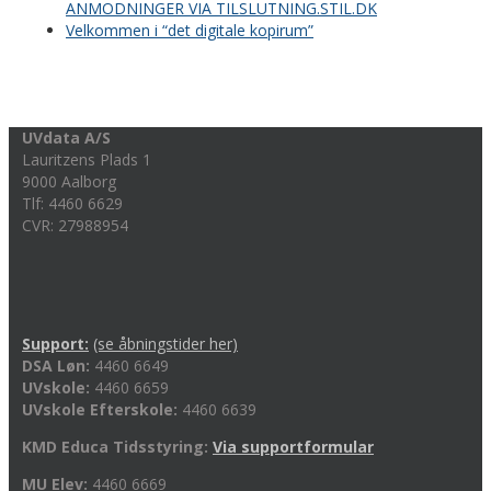
ANMODNINGER VIA TILSLUTNING.STIL.DK
Velkommen i “det digitale kopirum”
UVdata A/S
Lauritzens Plads 1
9000 Aalborg
Tlf: 4460 6629
CVR: 27988954
Support:
(se åbningstider her)
DSA Løn:
4460 6649
UVskole:
4460 6659
UVskole Efterskole:
4460 6639
KMD Educa Tidsstyring:
Via supportformular
MU Elev:
4460 6669