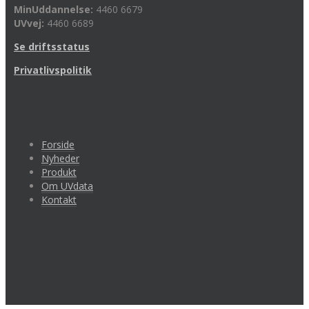
MinUddannelse:
4460 6679
UVvej:
4460 6689
Se driftsstatus
Privatlivspolitik
Forside
Nyheder
Produkt
Om UVdata
Kontakt