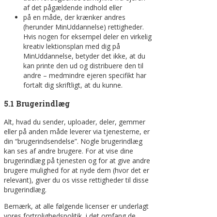
af det pågældende indhold eller
på en måde, der krænker andres
(herunder MinUddannelse) rettigheder.
Hvis nogen for eksempel deler en virkelig
kreativ lektionsplan med dig på
MinUddannelse, betyder det ikke, at du
kan printe den ud og distribuere den til
andre – medmindre ejeren specifikt har
fortalt dig skriftligt, at du kunne.
5.1 Brugerindlæg
Alt, hvad du sender, uploader, deler, gemmer
eller på anden måde leverer via tjenesterne, er
din “brugerindsendelse”. Nogle brugerindlæg
kan ses af andre brugere. For at vise dine
brugerindlæg på tjenesten og for at give andre
brugere mulighed for at nyde dem (hvor det er
relevant), giver du os visse rettigheder til disse
brugerindlæg.
Bemærk, at alle følgende licenser er underlagt
vores fortrolighedspolitik, i det omfang de