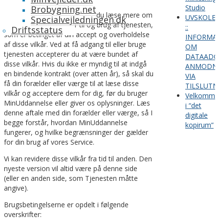
Studio
Brobygning.net
I disse brugerbetingelser kan du læse mere om
UVSKOLE
Specialvejledningen.dk
din adgang som bruger til og brug af tjenesten,
::
Driftsstatus
som er betinget af din accept og overholdelse
INFORMA
af disse vilkår. Ved at få adgang til eller bruge
OM
tjenesten accepterer du at være bundet af
DATAADG
disse vilkår. Hvis du ikke er myndig til at indgå
ANMODNI
en bindende kontrakt (over atten år), så skal du
VIA
få din forælder eller værge til at læse disse
TILSLUTN
vilkår og acceptere dem for dig, før du bruger
Velkomme
MinUddannelse eller giver os oplysninger. Læs
i “det
denne aftale med din forælder eller værge, så I
digitale
begge forstår, hvordan MinUddannelse
kopirum”
fungerer, og hvilke begrænsninger der gælder
for din brug af vores Service.
Vi kan revidere disse vilkår fra tid til anden. Den
nyeste version vil altid være på denne side
(eller en anden side, som Tjenesten måtte
angive).
Brugsbetingelserne er opdelt i følgende
overskrifter: