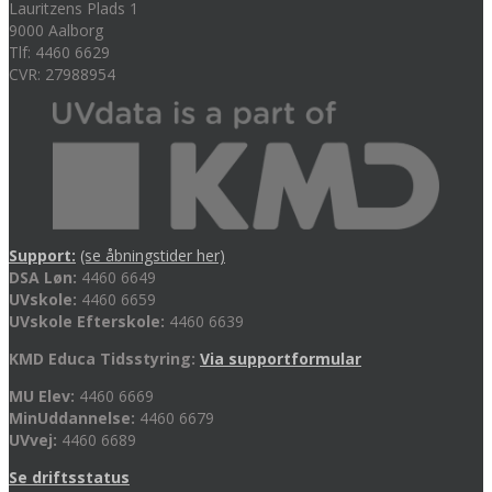
Lauritzens Plads 1
9000 Aalborg
Tlf: 4460 6629
CVR: 27988954
Support:
(se åbningstider her)
DSA Løn:
4460 6649
UVskole:
4460 6659
UVskole Efterskole:
4460 6639
KMD Educa Tidsstyring:
Via supportformular
MU Elev:
4460 6669
MinUddannelse:
4460 6679
UVvej:
4460 6689
Se driftsstatus