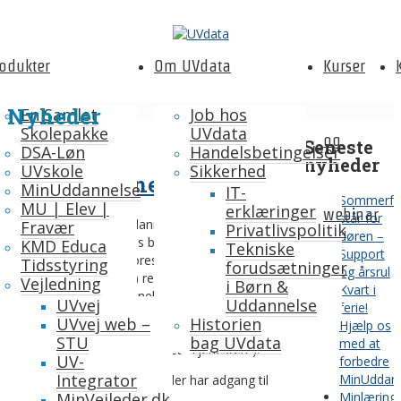
odukter
Om UVdata
Kurser
Nyheder
En Samlet
Job hos
Skolepakke
UVdata
og
Seneste
Betingelser
DSA-Løn
Handelsbetingelser
nyheder
UVskole
Sikkerhed
(MinUddannelse)
MinUddannelse
IT-
Sommerfe
MU | Elev |
erklæringer
webinar
står for
Som bruger af MinUddannelse vil vi gerne
Fravær
Privatlivspolitik
døren –
informere dig om vores brugerbetingelser i
KMD Educa
Tekniske
Support
forhold til brugen af vores tjenester. Disse
Tidsstyring
forudsætninger
og årsrul
Vilkår for brug (“Vilkår”) regulerer din adgang til
Vejledning
i Børn &
Kvart i
og brug af (“MinUddannelse”, “vi”, “os” eller
UVvej
Uddannelse
ferie!
“vores”) hjemmeside, tjenester og eventuel
UVvej web –
Historien
Hjælp os
software, der leveres på eller i forbindelse med
STU
bag UVdata
med at
MinUddannelse (samlet kaldet “Tjenesten”).
UV-
forbedre
Integrator
MinUddan
Disse vilkår gælder for alle, der har adgang til
MinVejleder.dk
Minlæring
tjenesten (“brugere”).