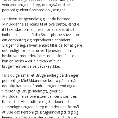
vedrører brugerindlæg, der også er dine
personligt identificerbare oplysninger.
For hvert Brugerindlæg giver du hermed
MinUddannelse licens til at oversætte, ændre
(til tekniske formål, f.eks. for at sikre, at dit
indhold kan ses på din Smartphone såvel som
din computer) og reproducere et sådant
Brugerindlæg, i hvert enkelt tilfælde for at gøre
det muligt for os at drive Tjenesten, som
beskrevet mere detaljeret nedenfor. Dette er
kun en licens – dit ejerskab af hver
brugerfremsendelse påvirkes ikke.
Hvis du gemmer et Brugerindlæg på din egen
personlige MinUddannelse konto på en måde,
der ikke kan ses af andre brugere end dig (et
“Personligt Brugerindlæg”), giver du
MinUddannelse ovenstående licens samt en
licens til at vise, udføre og distribuere dit
Personlige Brugerindlæg med det ene formål
at vise det Personlige Brugerindlæg til dig og
levere den Tjeneste, der er nødvendig for at