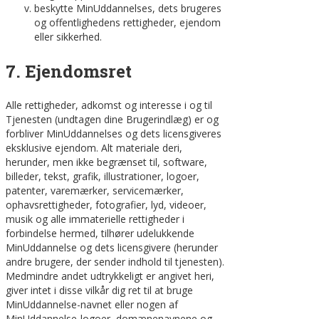
beskytte MinUddannelses, dets brugeres
og offentlighedens rettigheder, ejendom
eller sikkerhed.
7. Ejendomsret
Alle rettigheder, adkomst og interesse i og til
Tjenesten (undtagen dine Brugerindlæg) er og
forbliver MinUddannelses og dets licensgiveres
eksklusive ejendom. Alt materiale deri,
herunder, men ikke begrænset til, software,
billeder, tekst, grafik, illustrationer, logoer,
patenter, varemærker, servicemærker,
ophavsrettigheder, fotografier, lyd, videoer,
musik og alle immaterielle rettigheder i
forbindelse hermed, tilhører udelukkende
MinUddannelse og dets licensgivere (herunder
andre brugere, der sender indhold til tjenesten).
Medmindre andet udtrykkeligt er angivet heri,
giver intet i disse vilkår dig ret til at bruge
MinUddannelse-navnet eller nogen af
MinUddannelse-logoer, domænenavnene og