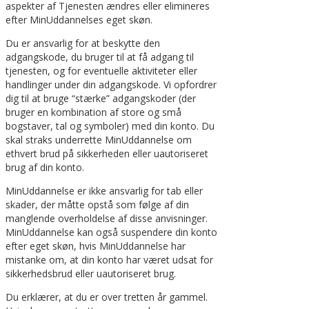
aspekter af Tjenesten ændres eller elimineres
efter MinUddannelses eget skøn.
Du er ansvarlig for at beskytte den
adgangskode, du bruger til at få adgang til
tjenesten, og for eventuelle aktiviteter eller
handlinger under din adgangskode. Vi opfordrer
dig til at bruge “stærke” adgangskoder (der
bruger en kombination af store og små
bogstaver, tal og symboler) med din konto. Du
skal straks underrette MinUddannelse om
ethvert brud på sikkerheden eller uautoriseret
brug af din konto.
MinUddannelse er ikke ansvarlig for tab eller
skader, der måtte opstå som følge af din
manglende overholdelse af disse anvisninger.
MinUddannelse kan også suspendere din konto
efter eget skøn, hvis MinUddannelse har
mistanke om, at din konto har været udsat for
sikkerhedsbrud eller uautoriseret brug.
Du erklærer, at du er over tretten år gammel.