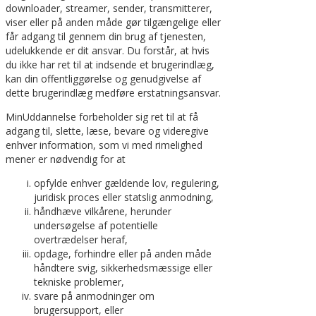
downloader, streamer, sender, transmitterer,
viser eller på anden måde gør tilgængelige eller
får adgang til gennem din brug af tjenesten,
udelukkende er dit ansvar. Du forstår, at hvis
du ikke har ret til at indsende et brugerindlæg,
kan din offentliggørelse og genudgivelse af
dette brugerindlæg medføre erstatningsansvar.
MinUddannelse forbeholder sig ret til at få
adgang til, slette, læse, bevare og videregive
enhver information, som vi med rimelighed
mener er nødvendig for at
opfylde enhver gældende lov, regulering,
juridisk proces eller statslig anmodning,
håndhæve vilkårene, herunder
undersøgelse af potentielle
overtrædelser heraf,
opdage, forhindre eller på anden måde
håndtere svig, sikkerhedsmæssige eller
tekniske problemer,
svare på anmodninger om
brugersupport, eller