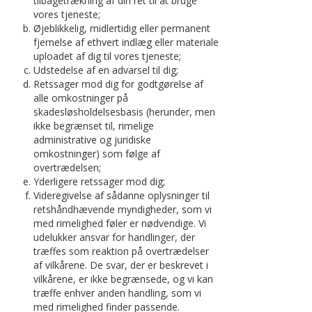
tilbagetrækning af din ret til at bruge
vores tjeneste;
Øjeblikkelig, midlertidig eller permanent
fjernelse af ethvert indlæg eller materiale
uploadet af dig til vores tjeneste;
Udstedelse af en advarsel til dig;
Retssager mod dig for godtgørelse af
alle omkostninger på
skadesløsholdelsesbasis (herunder, men
ikke begrænset til, rimelige
administrative og juridiske
omkostninger) som følge af
overtrædelsen;
Yderligere retssager mod dig;
Videregivelse af sådanne oplysninger til
retshåndhævende myndigheder, som vi
med rimelighed føler er nødvendige. Vi
udelukker ansvar for handlinger, der
træffes som reaktion på overtrædelser
af vilkårene. De svar, der er beskrevet i
vilkårene, er ikke begrænsede, og vi kan
træffe enhver anden handling, som vi
med rimelighed finder passende.