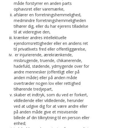
måde forstyrrer en anden parts
ophavsret eller varemærke,
afslører en forretningshemmelighed,
medmindre forretningshemmeligheden
tilhører dig, eller du har ejerens tilladelse
til at videregive den,
krænker andres intellektuelle
ejendomsrettigheder eller en andens ret
til privatlivets fred eller offentliggørelse,
er injurierende, ærekrænkende,
misbrugende, truende, chikanerende,
hadefuld, stødende, ydmygende over for
andre mennesker (offentligt eller på
anden måde) eller på anden måde
overtræder nogen lov eller rettighed
tilhørende tredjepart,
skaber et indtryk, som du ved er forkert,
vildledende eller vildledende, herunder
ved at udgive dig for at være andre eller
på anden måde give et misvisende
billede af din tilknytning til en person eller
enhed;