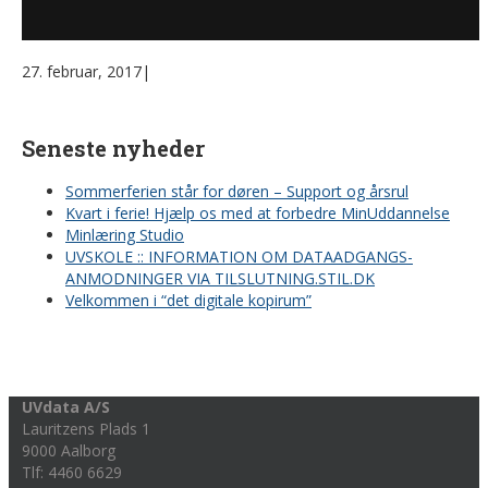
27. februar, 2017
|
Seneste nyheder
Sommerferien står for døren – Support og årsrul
Kvart i ferie! Hjælp os med at forbedre MinUddannelse
Minlæring Studio
UVSKOLE :: INFORMATION OM DATAADGANGS-
ANMODNINGER VIA TILSLUTNING.STIL.DK
Velkommen i “det digitale kopirum”
UVdata A/S
Lauritzens Plads 1
9000 Aalborg
Tlf: 4460 6629