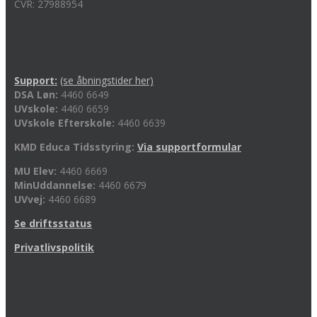
CVR: 27988954
Support:
(se åbningstider her)
DSA Løn:
4460 6649
UVskole:
4460 6659
UVskole Efterskole:
4460 6639
KMD Educa Tidsstyring:
Via supportformular
MU Elev:
4460 6669
MinUddannelse:
4460 6679
UVvej:
4460 6689
Se driftsstatus
Privatlivspolitik