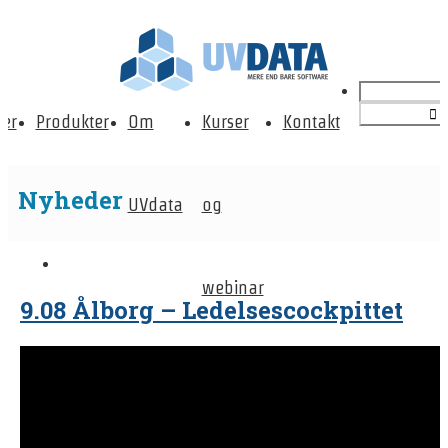
er
Produkter
Om
Kurser
Kontakt
Nyheder
UVdata
og
webinar
9.08 Ålborg – Ledelsescockpittet