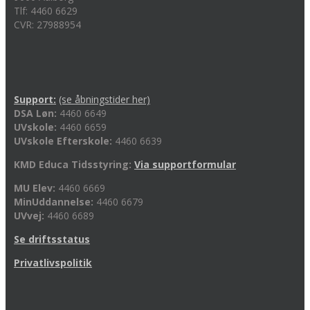
Tlf: 4460 6629
CVR: 27988954
Support:
(se åbningstider her)
DSA Løn:
4460 6649
UVskole:
4460 6659
UVskole Efterskole:
4460 6639
KMD Educa Tidsstyring:
Via supportformular
MU Elev:
4460 6669
MinUddannelse:
4460 6679
UVvej:
4460 6689
Se driftsstatus
Privatlivspolitik