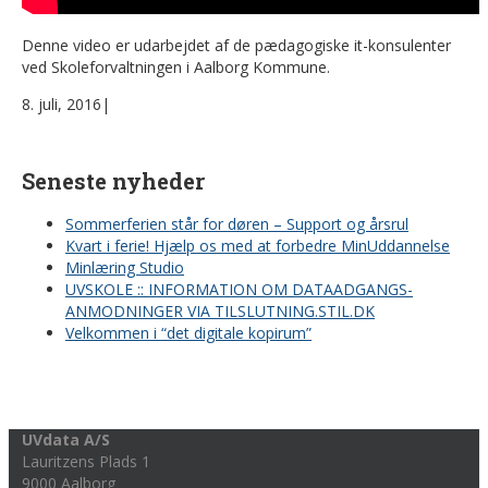
Denne video er udarbejdet af de pædagogiske it-konsulenter
ved Skoleforvaltningen i Aalborg Kommune.
8. juli, 2016
|
Seneste nyheder
Sommerferien står for døren – Support og årsrul
Kvart i ferie! Hjælp os med at forbedre MinUddannelse
Minlæring Studio
UVSKOLE :: INFORMATION OM DATAADGANGS-
ANMODNINGER VIA TILSLUTNING.STIL.DK
Velkommen i “det digitale kopirum”
UVdata A/S
Lauritzens Plads 1
9000 Aalborg