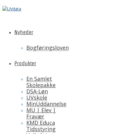
Nyheder
Bogføringsloven
Produkter
En Samlet
Skolepakke
DSA-Løn
UVskole
MinUddannelse
MU | Elev |
Fravær
KMD Educa
Tidsstyring