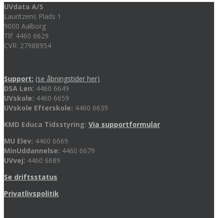
UVdata A/S
Lauritzens Plads 1
9000 Aalborg
Tlf: 4460 6629
CVR: 27988954
Support:
(se åbningstider her)
DSA Løn:
4460 6649
UVskole:
4460 6659
UVskole Efterskole:
4460 6639
KMD Educa Tidsstyring:
Via supportformular
MU Elev:
4460 6669
MinUddannelse:
4460 6679
UVvej:
4460 6689
Se driftsstatus
Privatlivspolitik