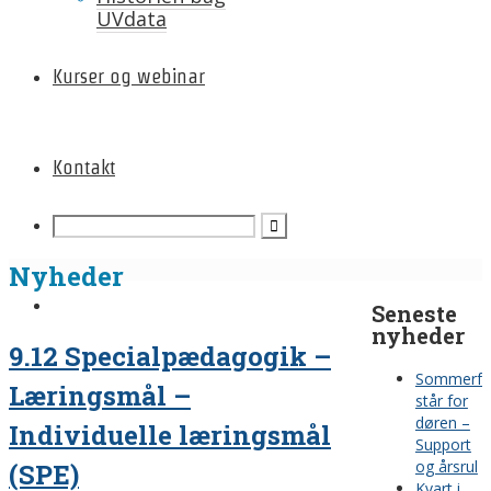
UVdata
Kurser og webinar
Kontakt
Nyheder
Seneste
nyheder
9.12 Specialpædagogik –
Sommerfe
Læringsmål –
står for
døren –
Individuelle læringsmål
Support
og årsrul
(SPE)
Kvart i