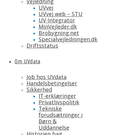
Vejledning
UVvej
UVvej web – STU
UV-Integrator
MinVejleder.dk
Brobygning.net
Specialvejledningen.dk
Driftsstatus
Om UVdata
Job hos UVdata
Handelsbetingelser
Sikkerhed
IT-erklæringer
Privatlivspolitik
Tekniske
forudsætninger i
Børn &
Uddannelse
Historien bag