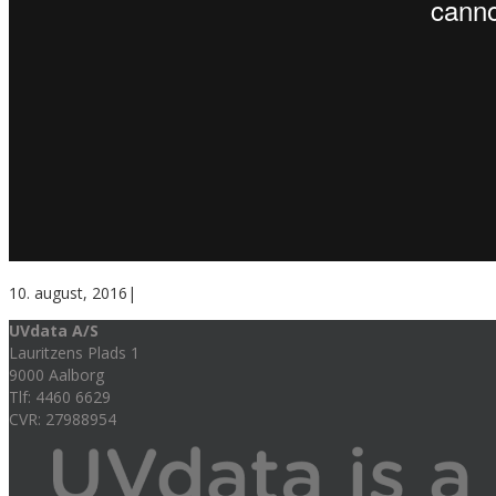
10. august, 2016
|
UVdata A/S
Lauritzens Plads 1
9000 Aalborg
Tlf: 4460 6629
CVR: 27988954