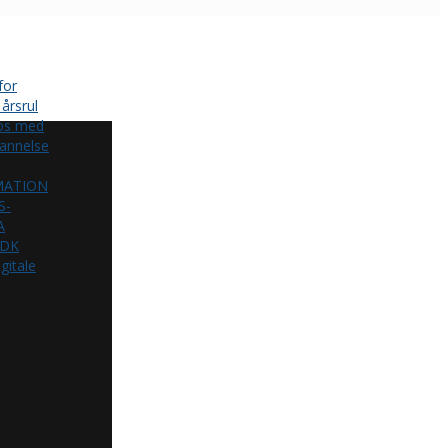
for
årsrul
 os med
annelse
MATION
S-
A
.DK
gitale