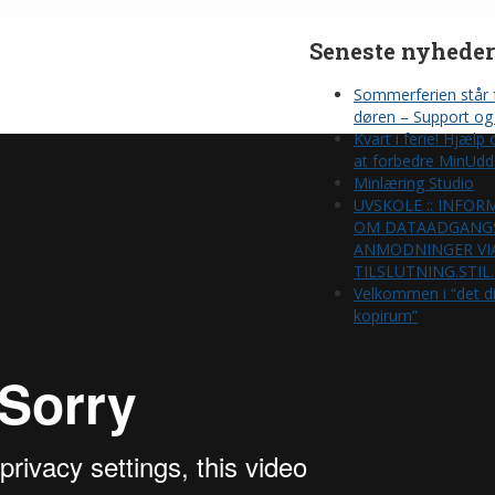
Seneste nyheder
Sommerferien står 
døren – Support og 
Kvart i ferie! Hjælp
at forbedre MinUdd
Minlæring Studio
UVSKOLE :: INFOR
OM DATAADGANG
ANMODNINGER VI
TILSLUTNING.STIL
Velkommen i “det di
kopirum”