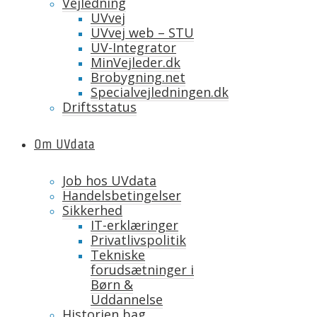
Vejledning
UVvej
UVvej web – STU
UV-Integrator
MinVejleder.dk
Brobygning.net
Specialvejledningen.dk
Driftsstatus
Om UVdata
Job hos UVdata
Handelsbetingelser
Sikkerhed
IT-erklæringer
Privatlivspolitik
Tekniske
forudsætninger i
Børn &
Uddannelse
Historien bag