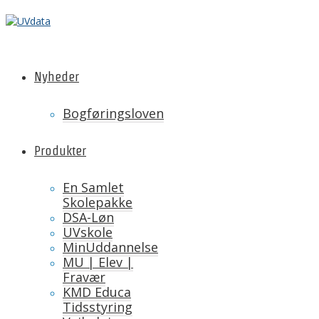
Nyheder
Bogføringsloven
Produkter
En Samlet
Skolepakke
DSA-Løn
UVskole
MinUddannelse
MU | Elev |
Fravær
KMD Educa
Tidsstyring