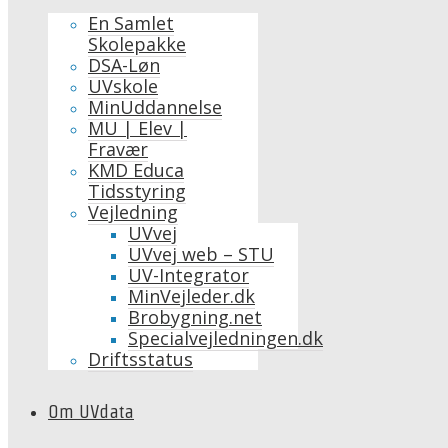
En Samlet
Skolepakke
DSA-Løn
UVskole
MinUddannelse
MU | Elev |
Fravær
KMD Educa
Tidsstyring
Vejledning
UVvej
UVvej web – STU
UV-Integrator
MinVejleder.dk
Brobygning.net
Specialvejledningen.dk
Driftsstatus
Om UVdata