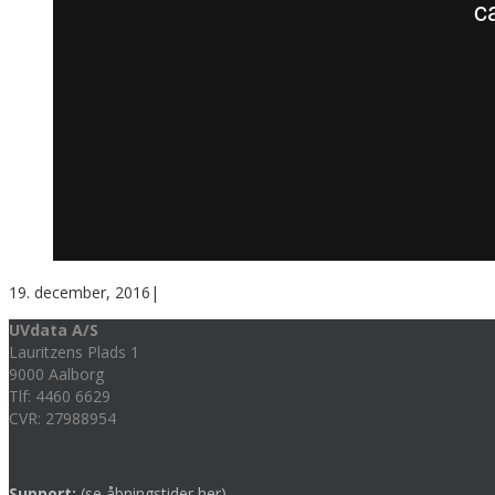
19. december, 2016
|
UVdata A/S
Lauritzens Plads 1
9000 Aalborg
Tlf: 4460 6629
CVR: 27988954
Support:
(se åbningstider her)