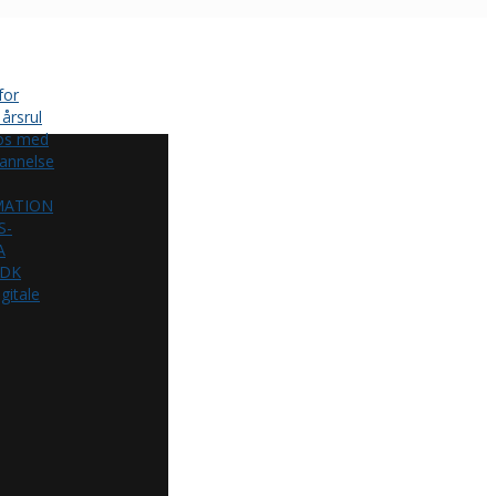
for
årsrul
 os med
annelse
MATION
S-
A
.DK
gitale