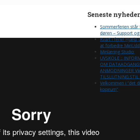
Seneste nyheder
Sommerferien står 
døren – Support og 
Kvart i ferie! Hjælp
at forbedre MinUdd
Minlæring Studio
UVSKOLE :: INFOR
OM DATAADGANG
ANMODNINGER VI
TILSLUTNING.STIL
Velkommen i “det di
kopirum”