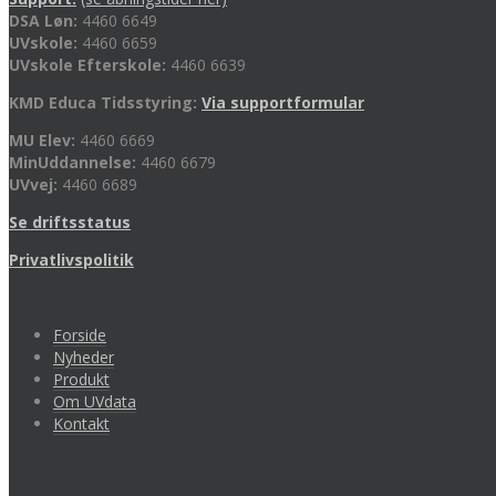
DSA Løn:
4460 6649
UVskole:
4460 6659
UVskole Efterskole:
4460 6639
KMD Educa Tidsstyring:
Via supportformular
MU Elev:
4460 6669
MinUddannelse:
4460 6679
UVvej:
4460 6689
Se driftsstatus
Privatlivspolitik
Forside
Nyheder
Produkt
Om UVdata
Kontakt