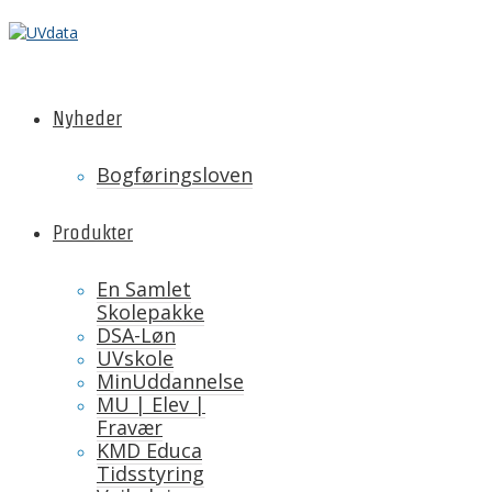
Nyheder
Bogføringsloven
Produkter
En Samlet
Skolepakke
DSA-Løn
UVskole
MinUddannelse
MU | Elev |
Fravær
KMD Educa
Tidsstyring