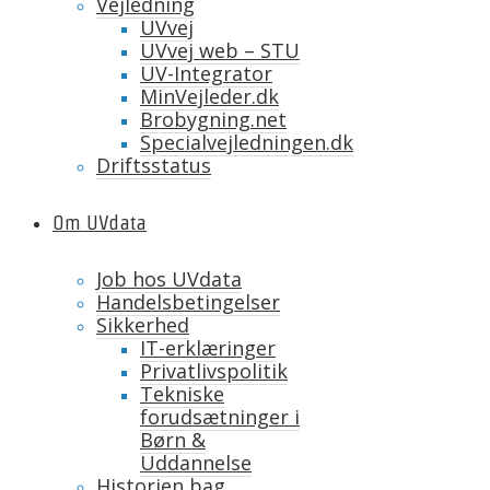
Vejledning
UVvej
UVvej web – STU
UV-Integrator
MinVejleder.dk
Brobygning.net
Specialvejledningen.dk
Driftsstatus
Om UVdata
Job hos UVdata
Handelsbetingelser
Sikkerhed
IT-erklæringer
Privatlivspolitik
Tekniske
forudsætninger i
Børn &
Uddannelse
Historien bag