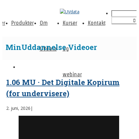
er
Produkter
Om
Kurser
Kontakt
MinUddannelse Videoer
UVdata
og
webinar
1.06 MU · Det Digitale Kopirum
(for undervisere)
2. juni, 2026
|