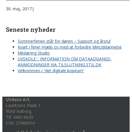
30. maj, 2017
|
Seneste nyheder
Sommerferien står for døren – Support og årsrul
Kvart i ferie! Hjælp os med at forbedre MinUddannelse
Minlæring Studio
UVSKOLE :: INFORMATION OM DATAADGANGS-
ANMODNINGER VIA TILSLUTNING.STIL.DK
Velkommen i “det digitale kopirum”
UVdata A/S
Lauritzens Plads 1
9000 Aalborg
Tlf: 4460 6629
CVR: 27988954