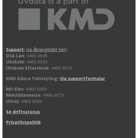
Support:
(se åbningstider her)
DSA Løn:
4460 6649
UVskole:
4460 6659
UVskole Efterskole:
4460 6639
KMD Educa Tidsstyring:
Via supportformular
MU Elev:
4460 6669
MinUddannelse:
4460 6679
UVvej:
4460 6689
Se driftsstatus
Privatlivspolitik