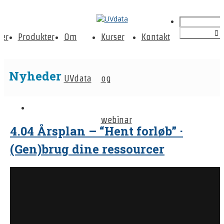
er
Produkter
Om
Kurser
Kontakt
Nyheder
UVdata
og
webinar
4.04 Årsplan – “Hent forløb” ·
(Gen)brug dine ressourcer