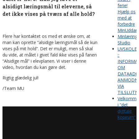
ferie!
alsidigt læringsmål til eleverne, så
Hjælp os
det ikke vises på tværs af alle hold?
med at
forbedre
MinUddan
Flere har kontaktet os med et ønske om, at
Minlæring
man kan oprette “alsidige læringsmål så de kun
Studio
vises på mit hold”. Det er muligt, men så skal
UVSKOLE
du vide, at målet i givet fald ikke vises på fanen
::
“Alsidige mål” i elevplanen. Vi viser i denne
INFORMA
video, hvordan du kan gøre det.
OM
DATAADG
Rigtig glædelig jul!
ANMODNI
VIA
/Team MU
TILSLUTN
Velkomme
i “det
digitale
kopirum”