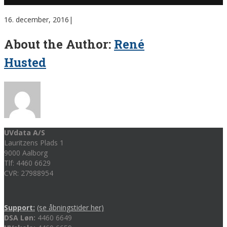
16. december, 2016
|
About the Author:
René
Husted
UVdata A/S
Lauritzens Plads 1
9000 Aalborg
Tlf: 4460 6629
CVR: 27988954
Support:
(se åbningstider her)
DSA Løn:
4460 6649