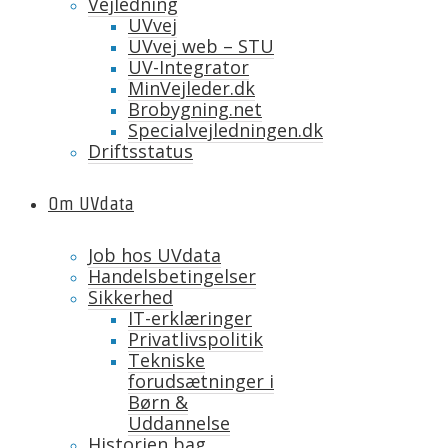
Vejledning
UVvej
UVvej web – STU
UV-Integrator
MinVejleder.dk
Brobygning.net
Specialvejledningen.dk
Driftsstatus
Om UVdata
Job hos UVdata
Handelsbetingelser
Sikkerhed
IT-erklæringer
Privatlivspolitik
Tekniske
forudsætninger i
Børn &
Uddannelse
Historien bag