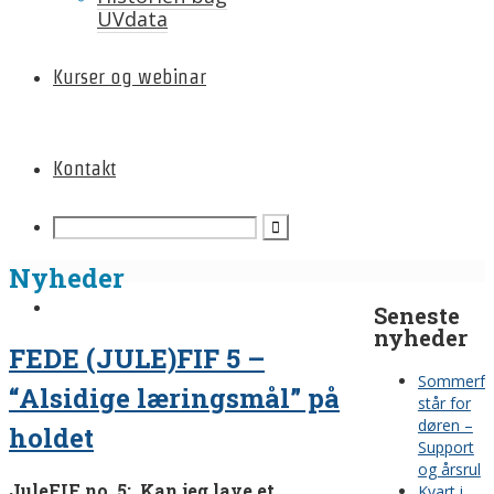
UVdata
Kurser og webinar
Kontakt
Nyheder
Seneste
nyheder
FEDE (JULE)FIF 5 –
Sommerfe
“Alsidige læringsmål” på
står for
døren –
holdet
Support
og årsrul
JuleFIF no. 5: Kan jeg lave et
Kvart i