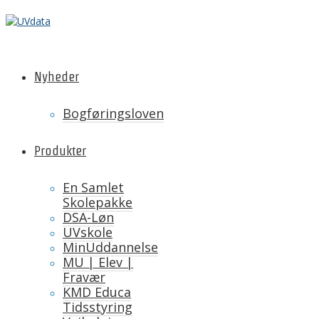
Nyheder
Bogføringsloven
Produkter
En Samlet
Skolepakke
DSA-Løn
UVskole
MinUddannelse
MU | Elev |
Fravær
KMD Educa
Tidsstyring