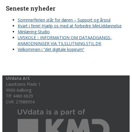
Seneste nyheder
Sommerferien står for døren – Support og årsrul
Kvart i ferie! Hjælp os med at forbedre MinUddannelse
Minlæring Studio
UVSKOLE :: INFORMATION OM DATAADGANGS-
ANMODNINGER VIA TILSLUTNING.STIL.DK
Velkommen i “det digitale kopirum”
UVdata A/S
Lauritzens Plads 1
9000 Aalborg
Tlf: 4460 6629
CVR: 27988954