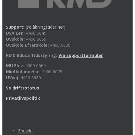
Support:
(se åbningstider her)
DSA Løn:
4460 6649
UVskole:
4460 6659
UVskole Efterskole:
4460 6639
KMD Educa Tidsstyring:
Via supportformular
MU Elev:
4460 6669
MinUddannelse:
4460 6679
UVvej:
4460 6689
Se driftsstatus
Privatlivspolitik
Forside