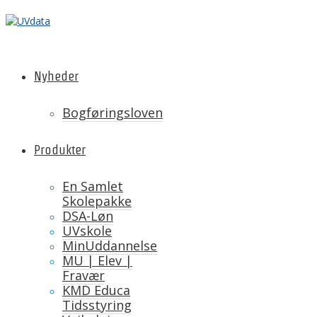
Nyheder
Bogføringsloven
Produkter
En Samlet
Skolepakke
DSA-Løn
UVskole
MinUddannelse
MU | Elev |
Fravær
KMD Educa
Tidsstyring