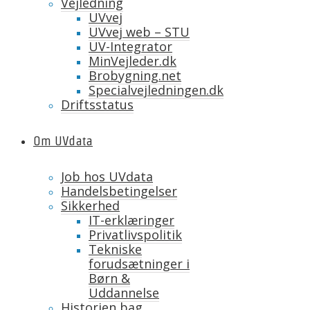
Vejledning
UVvej
UVvej web – STU
UV-Integrator
MinVejleder.dk
Brobygning.net
Specialvejledningen.dk
Driftsstatus
Om UVdata
Job hos UVdata
Handelsbetingelser
Sikkerhed
IT-erklæringer
Privatlivspolitik
Tekniske
forudsætninger i
Børn &
Uddannelse
Historien bag