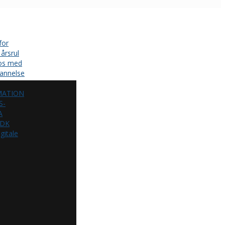
for
årsrul
 os med
annelse
MATION
S-
A
.DK
gitale