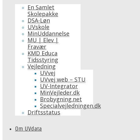
En Samlet
Skolepakke
DSA-Løn
UVskole
MinUddannelse
MU | Elev |
Fravær
KMD Educa
Tidsstyring
Vejledning
UVvej
UVvej web – STU
UV-Integrator
MinVejleder.dk
Brobygning.net
Specialvejledningen.dk
Driftsstatus
Om UVdata