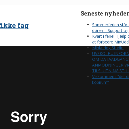
Seneste nyheder
fikke fag
Sommerferien står 
døren – Support og 
Kvart i ferie! Hjælp
at forbedre MinUdd
Minlæring Studio
UVSKOLE :: INFOR
OM DATAADGANG
ANMODNINGER VI
TILSLUTNING.STIL
Velkommen i “det di
kopirum”