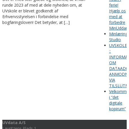
runde 2023 af med at dele nyheden om, at
ferie!
UVskole er blevet godkendt af
Hjælp os
Erhvervsstyrelsen i forbindelse med
med at
bogføringsloven! Det betyder, at […]
forbedre
MinUddan
Minlæring
Studio
UVSKOLE
::
INFORMA
OM
DATAADG
ANMODNI
VIA
TILSLUTN
Velkomme
i “det
digitale
kopirum”
UVdata A/S
Lauritzens Plads 1