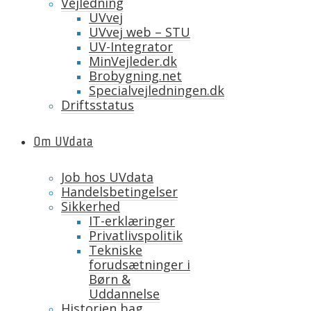
Vejledning
UVvej
UVvej web – STU
UV-Integrator
MinVejleder.dk
Brobygning.net
Specialvejledningen.dk
Driftsstatus
Om UVdata
Job hos UVdata
Handelsbetingelser
Sikkerhed
IT-erklæringer
Privatlivspolitik
Tekniske
forudsætninger i
Børn &
Uddannelse
Historien bag