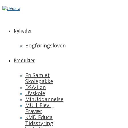
Nyheder
Bogføringsloven
Produkter
En Samlet
Skolepakke
DSA-Løn
UVskole
MinUddannelse
MU | Elev |
Fravær
KMD Educa
Tidsstyring