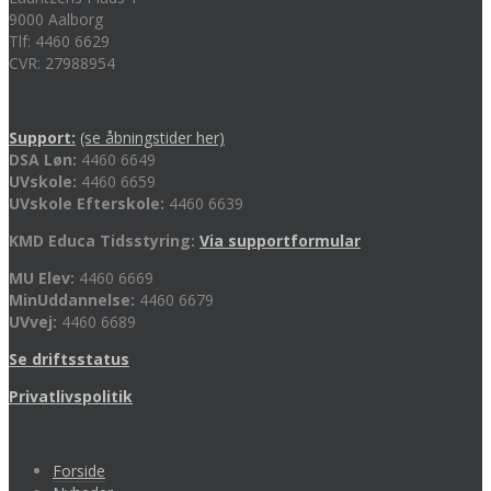
9000 Aalborg
Tlf: 4460 6629
CVR: 27988954
Support:
(se åbningstider her)
DSA Løn:
4460 6649
UVskole:
4460 6659
UVskole Efterskole:
4460 6639
KMD Educa Tidsstyring:
Via supportformular
MU Elev:
4460 6669
MinUddannelse:
4460 6679
UVvej:
4460 6689
Se driftsstatus
Privatlivspolitik
Forside