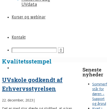
UVdata
Kurser og webinar
Kontakt
Kvalitetsstempel
Seneste
nyheder
UVskole godkendt af
Sommerfe
Erhvervsstyrelsen
står for
døren –
Support
22. december, 2023
|
og årsrul
Det er med stor glæde og stolthed, at vi kan
Kvart i