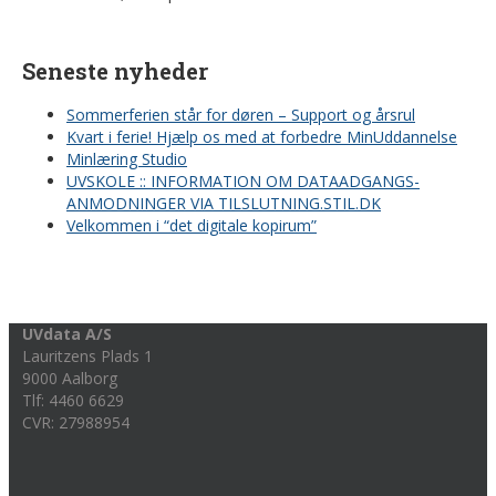
Seneste nyheder
Sommerferien står for døren – Support og årsrul
Kvart i ferie! Hjælp os med at forbedre MinUddannelse
Minlæring Studio
UVSKOLE :: INFORMATION OM DATAADGANGS-
ANMODNINGER VIA TILSLUTNING.STIL.DK
Velkommen i “det digitale kopirum”
UVdata A/S
Lauritzens Plads 1
9000 Aalborg
Tlf: 4460 6629
CVR: 27988954