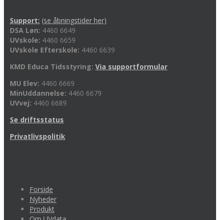
Support:
(se åbningstider her)
DSA Løn:
4460 6649
UVskole:
4460 6659
UVskole Efterskole:
4460 6639
KMD Educa Tidsstyring:
Via supportformular
MU Elev:
4460 6669
MinUddannelse:
4460 6679
UVvej:
4460 6689
Se driftsstatus
Privatlivspolitik
Forside
Nyheder
Produkt
Om UVdata