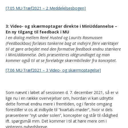
[7.05 MU·Træf2021 – 2 Meddelelsesbogen]
3: Video- og skærmoptager direkte i MinUddannelse –
En ny tilgang til feedback i MU
I en dialog mellem René Husted og Laurits Rasmussen
(Feedbackbox) forløses tankerne bag at indlejre flere værktøjer
til at gøre arbejdet med den formative feedback endnu stærkere
i MinUddannelse. Dels præsenteres idégrundlaget og man
kommer også til at se foreløbige skærmbilleder fra konceptet.
[7.06 MU·Træf2021 – 3 Video- og skærmoptagelse]
Som nævnt i løbet af sessionen d. 7. december 2021, så er vi
lige nu i en række overvejelser om, hvordan vi kan udnytte
dette format endnu mere i fremtiden, og i første omgang
forestiller vi os at indbyde til “kvartals-møder”, hvor vi dels
præsenterer “nyt under solen”, koncepter og står til rådighed
ift. spørgsmål mm. Det kommer I til at høre mere om i
vinterens nyhedsbreve.