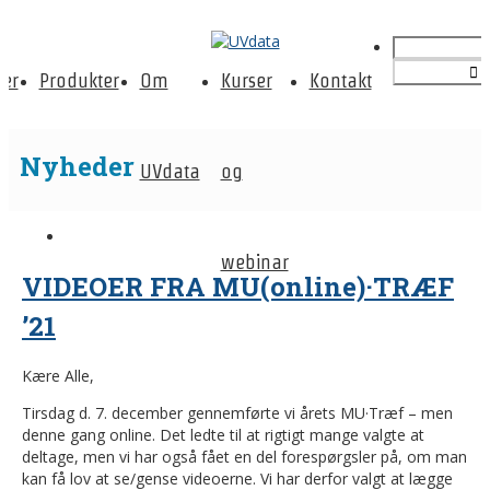
er
Produkter
Om
Kurser
Kontakt
Nyheder
UVdata
og
webinar
VIDEOER FRA MU(online)·TRÆF
’21
Kære Alle,
Tirsdag d. 7. december gennemførte vi årets MU·Træf – men
denne gang online. Det ledte til at rigtigt mange valgte at
deltage, men vi har også fået en del forespørgsler på, om man
kan få lov at se/gense videoerne. Vi har derfor valgt at lægge