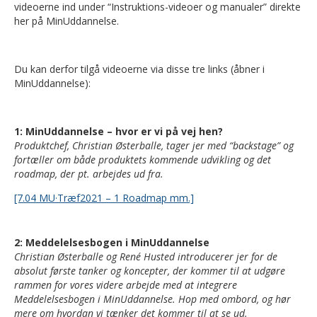
videoerne ind under “Instruktions-videoer og manualer” direkte
her på MinUddannelse.
Du kan derfor tilgå videoerne via disse tre links (åbner i
MinUddannelse):
1: MinUddannelse – hvor er vi på vej hen?
Produktchef, Christian Østerballe, tager jer med “backstage” og
fortæller om både produktets kommende udvikling og det
roadmap, der pt. arbejdes ud fra.
[7.04 MU·Træf2021 – 1 Roadmap mm.]
2: Meddelelsesbogen i MinUddannelse
Christian Østerballe og René Husted introducerer jer for de
absolut første tanker og koncepter, der kommer til at udgøre
rammen for vores videre arbejde med at integrere
Meddelelsesbogen i MinUddannelse. Hop med ombord, og hør
mere om hvordan vi tænker det kommer til at se ud.