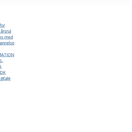
for
årsrul
 os med
annelse
MATION
S-
A
.DK
gitale