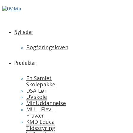
Nyheder
Bogføringsloven
Produkter
En Samlet
Skolepakke
DSA-Løn
UVskole
MinUddannelse
MU | Elev |
Fravær
KMD Educa
Tidsstyring