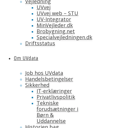
Vejledning
UVvej
UVvej web – STU
UV-Integrator
MinVejleder.dk
Brobygning.net
Specialvejledningen.dk
Driftsstatus
Om UVdata
Job hos UVdata
Handelsbetingelser
Sikkerhed
IT-erklæringer
Privatlivspolitik
Tekniske
forudsætninger i
Børn &
Uddannelse
Historien bag