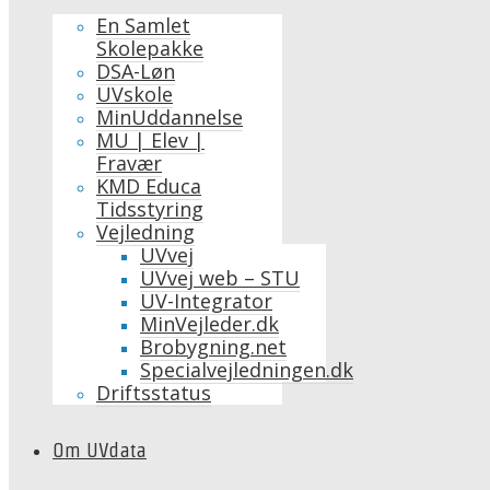
En Samlet
Skolepakke
DSA-Løn
UVskole
MinUddannelse
MU | Elev |
Fravær
KMD Educa
Tidsstyring
Vejledning
UVvej
UVvej web – STU
UV-Integrator
MinVejleder.dk
Brobygning.net
Specialvejledningen.dk
Driftsstatus
Om UVdata