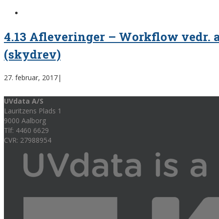
4.13 Afleveringer – Workflow vedr. 
(skydrev)
27. februar, 2017
|
UVdata A/S
Lauritzens Plads 1
9000 Aalborg
Tlf: 4460 6629
CVR: 27988954