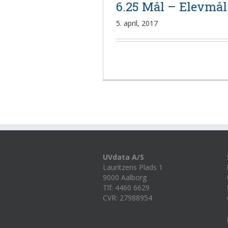
6.25 Mål – Elevmål
5. april, 2017
UVdata A/S
Lauritzens Plads 1
9000 Aalborg
Tlf: 4460 6629
CVR: 27988954