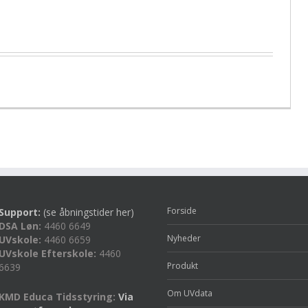
Forside
Support:
(se åbningstider her)
DSA Løn:
4460 6649
Nyheder
UVskole:
4460 6659
UVskole Efterskole:
4460
Produkt
6639
Om UVdata
KMD Educa Tidsstyring:
Via