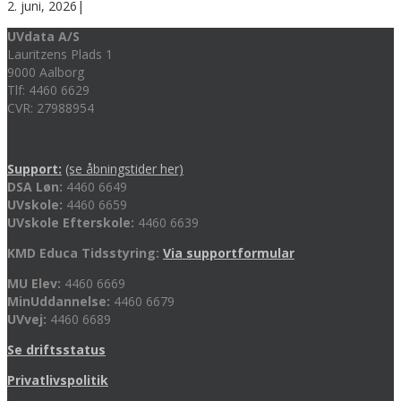
2. juni, 2026
|
UVdata A/S
Lauritzens Plads 1
9000 Aalborg
Tlf: 4460 6629
CVR: 27988954
Support:
(se åbningstider her)
DSA Løn:
4460 6649
UVskole:
4460 6659
UVskole Efterskole:
4460 6639
KMD Educa Tidsstyring:
Via supportformular
MU Elev:
4460 6669
MinUddannelse:
4460 6679
UVvej:
4460 6689
Se driftsstatus
Privatlivspolitik