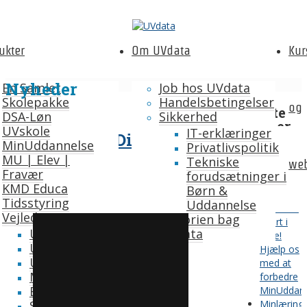
ukter
Om UVdata
Kur
Nyheder
En Samlet
Job hos UVdata
Skolepakke
Handelsbetingelser
og
Seneste
DSA-Løn
Sikkerhed
nyheder
UVskole
IT-erklæringer
1.06 MU · Det Digitale
MinUddannelse
Privatlivspolitik
Sommerfe
MU | Elev |
Kopirum (for
Tekniske
web
står for
Fravær
forudsætninger i
døren –
undervisere)
KMD Educa
Børn &
Support
Tidsstyring
Uddannelse
og årsrul
Vejledning
Historien bag
Kvart i
UVvej
UVdata
ferie!
UVvej web – STU
Hjælp os
UV-Integrator
med at
MinVejleder.dk
forbedre
Brobygning.net
MinUddan
Specialvejledningen.dk
Minlæring